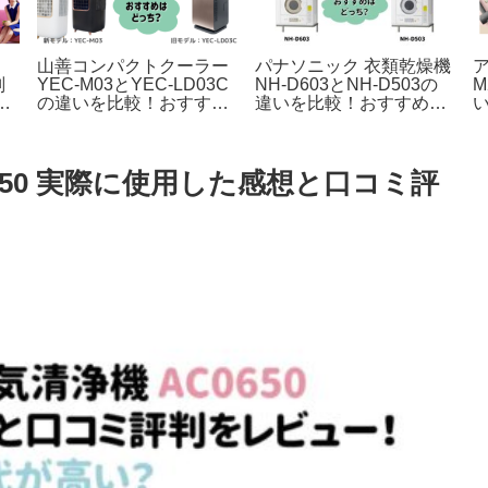
-
山善コンパクトクーラー
パナソニック 衣類乾燥機
判
YEC-M03とYEC-LD03C
NH-D603とNH-D503の
M
掃
の違いを比較！おすすめ
違いを比較！おすすめは
はどっち？
どっち？
650 実際に使用した感想と口コミ評