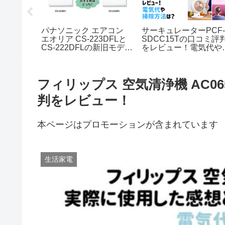
N773K
パナソニック エアコン
サーキュレーターPCF
いを比
エオリア CS-223DFLと
SDCC15Tの口コミ評
どっち？
CS-222DFLの新旧モデル
をレビュー！電気代や
の違いを比較！おすすめ
除方法は？
はどっち？
フィリップス 空気清浄機 AC0
判をレビュー！
本ページはプロモーションが含まれています
生活家電