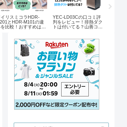
アイリスミコラHDR-
YEC-LD03Cの口コミ評
MP58
201とHDR-M101の違
判をレビュー！排熱ダク
をレビ
いを比較！おすすめはど
トは付いてる？山善コン
トロー
っち？
パクトクーラー
ジャノ