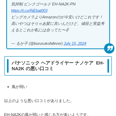
気抑制 ピンクゴールド EH-NA2K-PN
https://t.co/j5jEbat003
ビッグカメラよりAmazonのが今安いけどこれです！
高いやつはそりゃあ髪に良いんだけど、値段と実益考
えるとこれが私には合ってた〜✌️
— るか子 (@burusukofafever)
July 15, 2024
パナソニック ヘアドライヤー ナノケア EH-
NA2K の悪い口コミ
風が弱い
以上のような悪い口コミがありました。
EH-NA2Kの風が弱いと感じる方が多いようです。