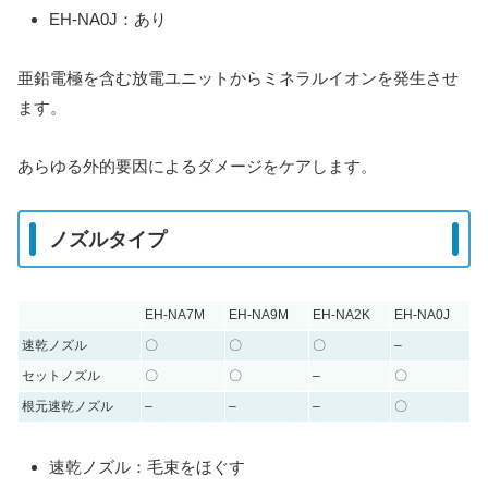
EH-NA0J：あり
亜鉛電極を含む放電ユニットからミネラルイオンを発生させ
ます。
あらゆる外的要因によるダメージをケアします。
ノズルタイプ
EH-NA7M
EH-NA9M
EH-NA2K
EH-NA0J
速乾ノズル
〇
〇
〇
–
セットノズル
〇
〇
–
〇
根元速乾ノズル
–
–
–
〇
速乾ノズル：毛束をほぐす