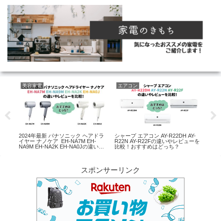
美容家電
エアコン
キ
-
2024年最新 パナソニック ヘアドラ
シャープ エアコン AY-R22DH AY-
パナ
！電
イヤー ナノケア EH-NA7M EH-
R22N AY-R22Fの違いやレビューを
SB
NA9M EH-NA2K EH-NA0Jの違いや
比較！おすすめはどっち？
レビューを比較！おすすめはどっ
ち？
スポンサーリンク