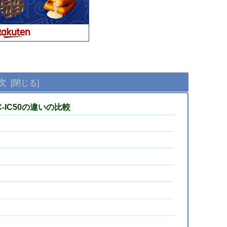
次
-IC50の違いの比較