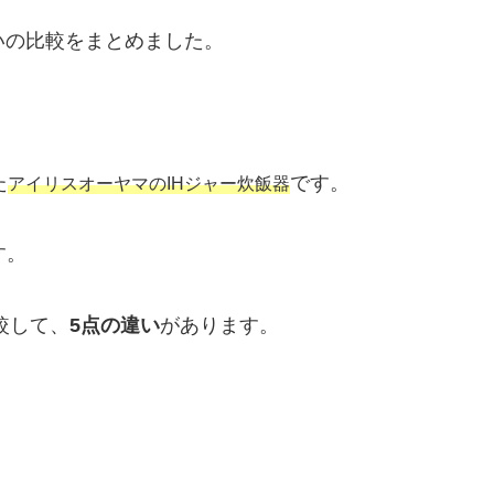
いの比較をまとめました。
た
です。
アイリスオーヤマのIHジャー炊飯器
す。
較して、
5点の違い
があります。