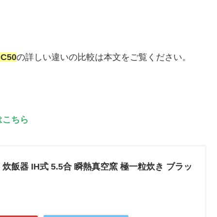
C50
の詳しい違いの比較は本文をご覧ください。
はこちら
炊飯器 IH式 5.5合 瞬熱真空窯 極一粒炊き ブラッ