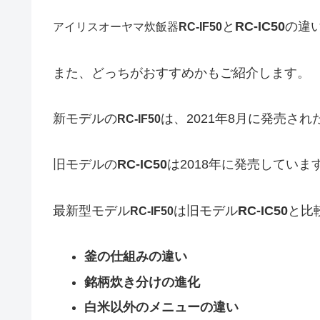
と
RC-IC50
の違
アイリスオーヤマ炊飯器
RC-IF50
また、どっちがおすすめかもご紹介します。
新モデルの
は、2021年8月に発売され
RC-IF50
旧モデルの
RC-IC50
は2018年に発売していま
最新型モデル
は旧モデル
RC-IC50
と比
RC-IF50
釜の仕組みの違い
銘柄炊き分けの進化
白米以外のメニューの違い