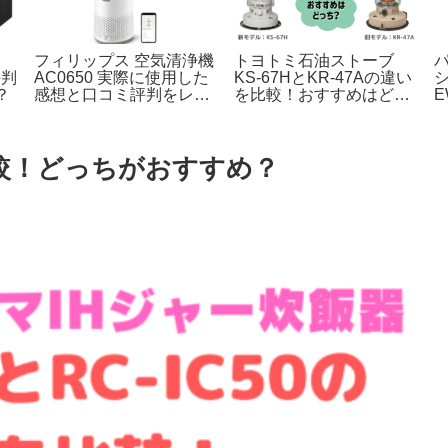
フィリップス 空気清浄機
トヨトミ石油ストーブ
評判
AC0650 実際に使用した
KS-67HとKR-47Aの違い
シ
？
感想と口コミ評判をレビ
を比較！おすすめはどっ
E
ュー！
ち？
いを比較！どっちがおすすめ？