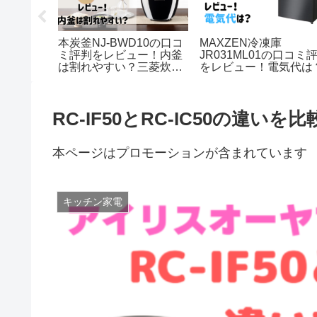
 エアコン
本炭釜NJ-BWD10の口コ
MAXZEN冷凍庫
23Nと
ミ評判をレビュー！内釜
JR031ML01の口コミ
新旧モデル
は割れやすい？三菱炊飯
をレビュー！電気代は
おすすめ
器
RC-IF50とRC-IC50の違
本ページはプロモーションが含まれています
キッチン家電