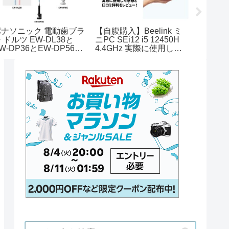
パナソニック 電動歯ブラ
【自腹購入】Beelink ミ
象印炊飯
 ドルツ EW-DL38と
ニPC SEi12 i5 12450H
口コミ
W-DP36とEW-DP56の
4.4GHz 実際に使用した
メニュ
違いを比較！おすすめは
感想と口コミ評判をレビ
い？
どっち？
ュー！