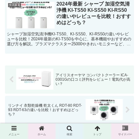
2024年最新 シャープ 加湿空気清
生活家電
浄機 KI-TS50 KI-SS50 KI-RS50
の違いやレビューを比較！おすす
めはどっち？
シャープ加湿空気清浄機KI-TS50、KI-SS50、KI-RS50の違いやレビ
ューを比較！2024年最新のKI-TS50を中心に、基本機能やおすすめの
選び方を解説。プラズマクラスター25000やきれいモニターなど、共
通の機能も確認し、最新モデルと型落ちモデルの特徴を詳しく紹介し
ています。
アイリスオーヤマ コンパクトクーラー ICA-
0301Gの口コミ評判をレビュー！電気代が高
い？
リンナイ 衣類乾燥機 乾太くん RDT-80 RDT-
93 RDT-63の違いを比較！おすすめはどっ
ち？
メニュー
ホーム
検索
トップ
サイドバー
ホーム
生活家電
空気清浄機