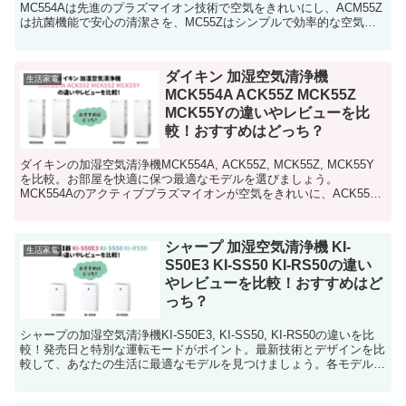
MC554Aは先進のプラズマイオン技術で空気をきれいにし、ACM55Z
は抗菌機能で安心の清潔さを、MC55Zはシンプルで効率的な空気清
浄を実現します。それぞれの特徴と性能を分かりやすく解説。最適な
モデルを選んで、より快適な生活空間を手に入れましょう。詳細はこ
ちら
ダイキン 加湿空気清浄機
生活家電
MCK554A ACK55Z MCK55Z
MCK55Yの違いやレビューを比
較！おすすめはどっち？
ダイキンの加湿空気清浄機MCK554A, ACK55Z, MCK55Z, MCK55Y
を比較。お部屋を快適に保つ最適なモデルを選びましょう。
MCK554Aのアクティブプラズマイオンが空気をきれいに、ACK55Z
の抗菌プレフィルターで清潔をキープ。MCK55ZとMCK55Yも高性能
でデザイン性も優れています。あなたの生活スタイルに合わせて、ぴ
ったりの空気清浄機を見つけてください。詳細はこちら
シャープ 加湿空気清浄機 KI-
生活家電
S50E3 KI-SS50 KI-RS50の違い
やレビューを比較！おすすめはど
っち？
シャープの加湿空気清浄機KI-S50E3, KI-SS50, KI-RS50の違いを比
較！発売日と特別な運転モードがポイント。最新技術とデザインを比
較して、あなたの生活に最適なモデルを見つけましょう。各モデルの
特徴をわかりやすく解説していますので、詳細は記事をチェックして
くださいね