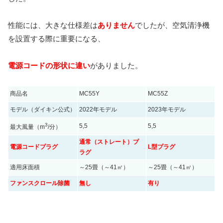
性能には、大きな仕様差は
ありません
でしたが、空気清浄機
を設置する際に重要になる、
電源コードの形状に違い
がありました。
商品名
MC55Y
MC55Z
モデル（ダイキン公式）
2022年モデル
2023年モデル
3
5,5
5,5
最大風量（m
/分）
通常（ストレート）プ
電源コードプラグ
L型プラグ
ラグ
適用床面積
～25畳（～41㎡）
～25畳（～41㎡）
ファンスクロール除菌
無し
有り