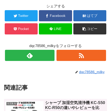
シェアする
Twitter
Facebook
はてブ
Pocket
LINE
コピー
dqc78586_milkyをフォローする
dqc78586_milky
関連記事
シャープ 加湿空気清浄機 KC-S50
生活家電
KC-R50の違いやレビューを比