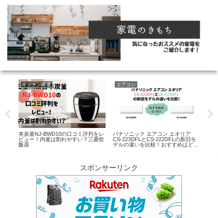
キッチン家電
エアコン
生
評判を
本炭釜NJ-BWD10の口コミ評判をレ
パナソニック エアコン エオリア
日立
品を
ビュー！内釜は割れやすい？三菱炊
CS-223DFLとCS-222DFLの新旧モ
PV
飯器
デルの違いを比較！おすすめはどっ
BL
ち？
すす
スポンサーリンク