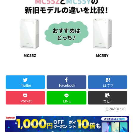
Twitter
Facebook
はてブ
Pocket
LINE
コピー
2023.07.16