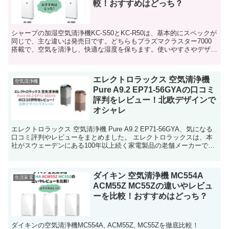
較！おすすめはどっち？
シャープの加湿空気清浄機KC-S50とKC-R50は、基本的にスペックが
同じで、主な違いは発売日です。どちらもプラズマクラスター7000
搭載で、空気を清浄し、快適な湿度を保ちます。使いやすさやデザイ
ンが好評で、一年中使える便利さが魅力的。どちらもお部屋の空気を
きれいに保ちたい方におすすめです。
エレクトロラックス 空気清浄機
空気清浄機
Pure A9.2 EP71-56GYAの口コミ
評判をレビュー！北欧デザインで
オシャレ
エレクトロラックス 空気清浄機 Pure A9.2 EP71-56GYA、気になる
口コミ評判やレビューをまとめました。 エレクトロラックスは、本
社がスウェーデンにある100年以上続く家電製品の老舗メーカーで、
日本製品には見られ...
ダイキン 空気清浄機 MC554A
生活家電
ACM55Z MC55Zの違いやレビュ
ーを比較！おすすめはどっち？
ダイキンの空気清浄機MC554A, ACM55Z, MC55Zを徹底比較！