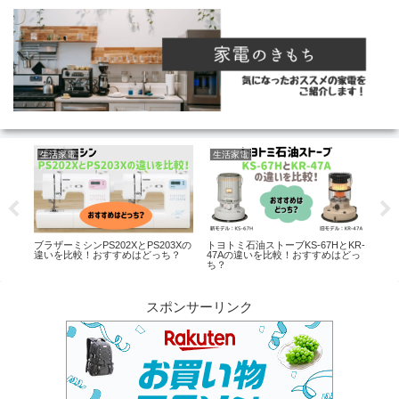
生活家電
生活家電
生
口コ
ブラザーミシンPS202XとPS203Xの
トヨトミ石油ストーブKS-67HとKR-
ジャ
違いを比較！おすすめはどっち？
47Aの違いを比較！おすすめはどっ
JN
ち？
どっ
スポンサーリンク