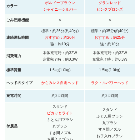
ボルドーブラウン
グランレッド
カラー
シャイニーシルバー
ピンクブロンズ
ごみ圧縮機能
○
○
標準：約35分(約40分)
標準：約35分(約40分)
連続運転時間
おすすめ：約20分
おすすめ：約25分
強：約10分
強：約10分
本体充電時：約32W
本体充電時：約32W
消費電力
充電完了時：約0.3W
充電完了時：約0.3W
標準質量
1.5kg(1.0kg)
1.5kg(1.0kg)
ヘッドのタイプ
からみレス自走ヘッド
ラクトルパワーヘッド
充電時間
約2.5時間
約2.5時間
スタンド
スタンド
ピカッとライト
ふとん用ブラシ
ふとん用ブラシ
丸ブラシ
付属品
丸ブラシ
すき間ノズル
すき間ノズル
お手入れブラシ
お手入れブラシ