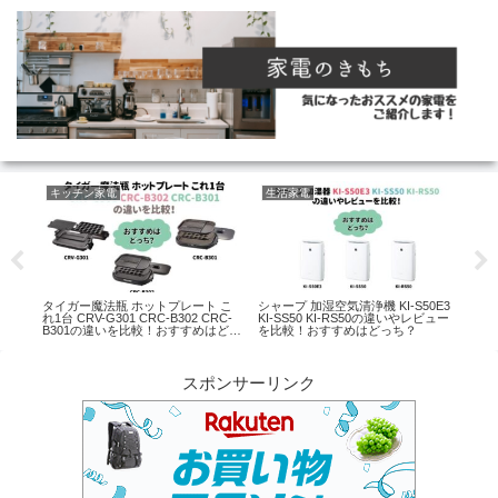
美容家電
生活家電
生
0E3
2024年最新 パナソニック ヘアドラ
象印ホットプレートやきやきと
ユア
ビュー
イヤー ナノケア EH-NA7M EH-
STANの違いを比較！おすすめはど
とY
NA9M EH-NA2K EH-NA0Jの違いや
っち？
めは
レビューを比較！おすすめはどっ
ち？
スポンサーリンク