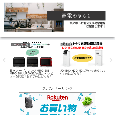
オーブンレンジ
生活家電
生
50
日立 オーブンレンジ MRO-S8B
IJD-I50とkIJD-I50の違いを比較！お
パナ
すめ
MRO-S8A MRO-S7Aの違いやレビ
すすめはどっち？
とN
ューを比較！おすすめはどっち？
はど
スポンサーリンク