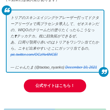
トリアのスキンエイジングケアレーザー打ってドクタ
ーアリーヴォで馬プラセンタ導入して、ゼオスキンだ
の、WIQOのクリームだの塗りたくったらこうなっ
た❣️テッカテカ。枕に顔魚拓ができるぜ。
あ、口周り顎周り赤いのはトリアをワシワシ当てたか
ら。ニキビ出来やすいとこにガッツリ当てるの。
pic.twitter.com/OCzNv6NCEl
— にゃんたま (@taotao_nyanko)
December 10, 2021
公式サイトはこちら！